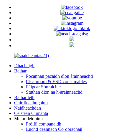
Dhachaigh
Bathar
Pocannan pacaidh dìon àrainneachd
Cleanroom & ESD consumables
Pàipear Sònraichte
Stuthan dìon na h-àrainneachd
Bathar teth
Cuir fios thugainn
Naidheachdan
Ceistean Cumanta
Mu ar deidhinn
Pròifil companaidh
Luchd-ceannach Co-obrachail