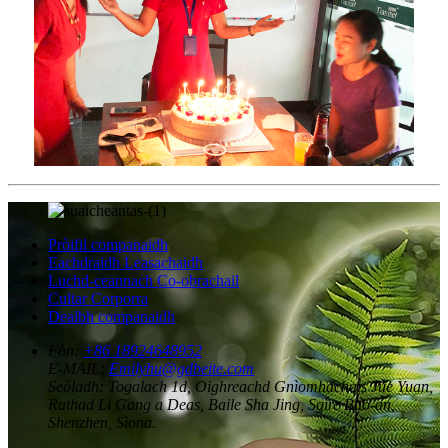
Pròifil companaidh
Eachdraidh Leasachaidh
Luchd-ceannach Co-obrachail
Cultar Corporra
Dealbh companaidh
Fòn:
+86 18924648952
E-MAIL:
Emilyhu@gdbeite.com
Seòladh:
Togalach 1d, Oighreachd Gnìomhachais Jue Yuan,
Rathad Li Gang a Deas, Baile Sha Jing, Sgìre Bao-an,
Shenzhen, Sìona.