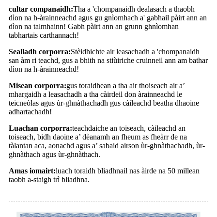
cultar companaidh:
Tha a 'chompanaidh dealasach a thaobh
dìon na h-àrainneachd agus gu gnìomhach a' gabhail pàirt ann an
dìon na talmhainn! Gabh pàirt ann an grunn ghnìomhan
tabhartais carthannach!
Sealladh corporra:
Stèidhichte air leasachadh a 'chompanaidh
san àm ri teachd, gus a bhith na stiùiriche cruinneil ann am bathar
dìon na h-àrainneachd!
Misean corporra:
gus toraidhean a tha air thoiseach air a’
mhargaidh a leasachadh a tha càirdeil don àrainneachd le
teicneòlas agus ùr-ghnàthachadh gus càileachd beatha dhaoine
adhartachadh!
Luachan corporra:
teachdaiche an toiseach, càileachd an
toiseach, bidh daoine a’ dèanamh an fheum as fheàrr de na
tàlantan aca, aonachd agus a’ sabaid airson ùr-ghnàthachadh, ùr-
ghnàthach agus ùr-ghnàthach.
Amas iomairt:
luach toraidh bliadhnail nas àirde na 50 millean
taobh a-staigh trì bliadhna.