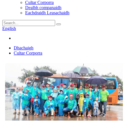
Cultar Corporra
Dealbh companaidh
Eachdraidh Leasachaidh
English
Dhachaigh
Cultar Corporra