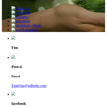
Shenzhen, Sìona.
Fòn
Post-d
Post-d
Emilyhu@gdbeite.com
facebook