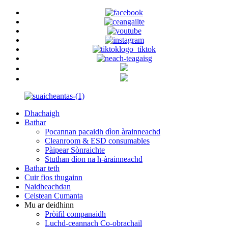
Dhachaigh
Bathar
Pocannan pacaidh dìon àrainneachd
Cleanroom & ESD consumables
Pàipear Sònraichte
Stuthan dìon na h-àrainneachd
Bathar teth
Cuir fios thugainn
Naidheachdan
Ceistean Cumanta
Mu ar deidhinn
Pròifil companaidh
Luchd-ceannach Co-obrachail