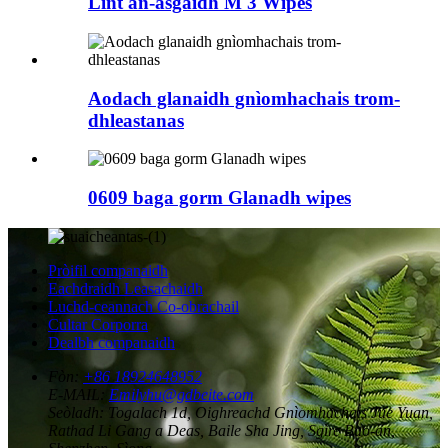
Lint an-asgaidh M 3 Wipes
Aodach glanaidh gnìomhachais trom-
dhleastanas
0609 baga gorm Glanadh wipes
Pròifil companaidh
Eachdraidh Leasachaidh
Luchd-ceannach Co-obrachail
Cultar Corporra
Dealbh companaidh
Fòn:
+86 18924648952
E-MAIL:
Emilyhu@gdbeite.com
Seòladh:
Togalach 1d, Oighreachd Gnìomhachais Jue Yuan,
Rathad Li Gang a Deas, Baile Sha Jing, Sgìre Bao-an,