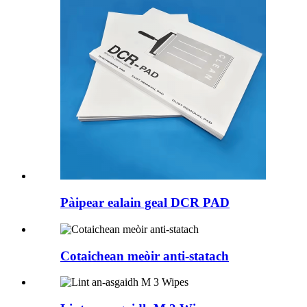
Pàipear ealain geal DCR PAD
Cotaichean meòir anti-statach