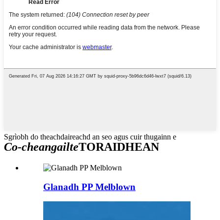
Sgrìobh do theachdaireachd an seo agus cuir thugainn e
Co-cheangailte
TORAIDHEAN
Glanadh PP Melblown