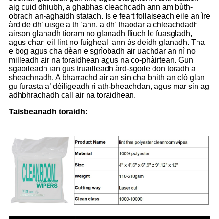
aig cuid dhiubh, a ghabhas cleachdadh ann am bùth-
obrach an-aghaidh statach. Is e feart follaiseach eile an ìre
àrd de dh’ uisge a th ’ann, a dh’ fhaodar a chleachdadh
airson glanadh tioram no glanadh fliuch le fuasgladh,
agus chan eil lint no fuigheall ann às deidh glanadh. Tha
e bog agus cha dèan e sgrìobadh air uachdar an nì no
milleadh air na toraidhean agus na co-phàirtean. Gun
sgaoileadh ian gus truailleadh àrd-sgoile don toradh a
sheachnadh. A bharrachd air an sin cha bhith an clò glan
gu furasta a’ dèiligeadh ri ath-bheachdan, agus mar sin ag
adhbhrachadh call air na toraidhean.
Taisbeanadh toraidh: