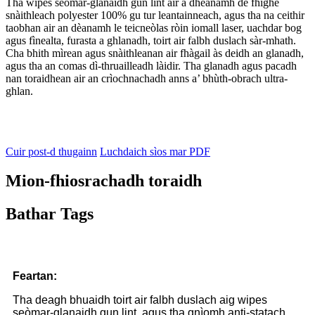
Tha wipes seòmar-glanaidh gun lint air a dhèanamh de fhighe
snàithleach polyester 100% gu tur leantainneach, agus tha na ceithir
taobhan air an dèanamh le teicneòlas ròin iomall laser, uachdar bog
agus fìnealta, furasta a ghlanadh, toirt air falbh duslach sàr-mhath.
Cha bhith mìrean agus snàithleanan air fhàgail às deidh an glanadh,
agus tha an comas dì-thruailleadh làidir. Tha glanadh agus pacadh
nan toraidhean air an crìochnachadh anns a’ bhùth-obrach ultra-
ghlan.
Cuir post-d thugainn
Luchdaich sìos mar PDF
Mion-fhiosrachadh toraidh
Bathar Tags
Feartan
:
Tha deagh bhuaidh toirt air falbh duslach aig wipes
seòmar-glanaidh gun lint, agus tha gnìomh anti-statach